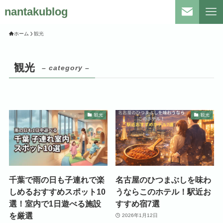
nantakublog
ホーム
観光
観光
– category –
観光
観光
千葉で雨の日も子連れで楽
名古屋のひつまぶしを味わ
しめるおすすめスポット10
うならこのホテル！駅近お
選！室内で1日遊べる施設
すすめ宿7選
を厳選
2026年1月12日