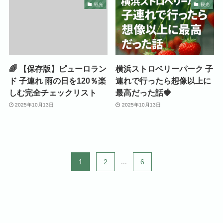
観光
観光
🌈 【保存版】ピューロラン
横浜ストロベリーパーク 子
ド 子連れ 雨の日を120％楽
連れで行ったら想像以上に
しむ完全チェックリスト
最高だった話🍓
2025年10月13日
2025年10月13日
1
2
...
6