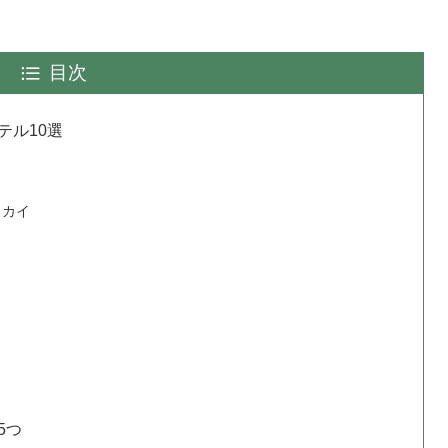
目次
テル10選
スカイ
5つ