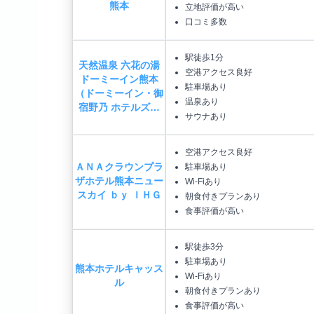
熊本
立地評価が高い
口コミ多数
駅徒歩1分
天然温泉 六花の湯
空港アクセス良好
ドーミーイン熊本
駐車場あり
（ドーミーイン・御
温泉あり
宿野乃 ホテルズ…
サウナあり
空港アクセス良好
ＡＮＡクラウンプラ
駐車場あり
ザホテル熊本ニュー
Wi-Fiあり
スカイ ｂｙ ＩＨＧ
朝食付きプランあり
食事評価が高い
駅徒歩3分
駐車場あり
熊本ホテルキャッス
Wi-Fiあり
ル
朝食付きプランあり
食事評価が高い