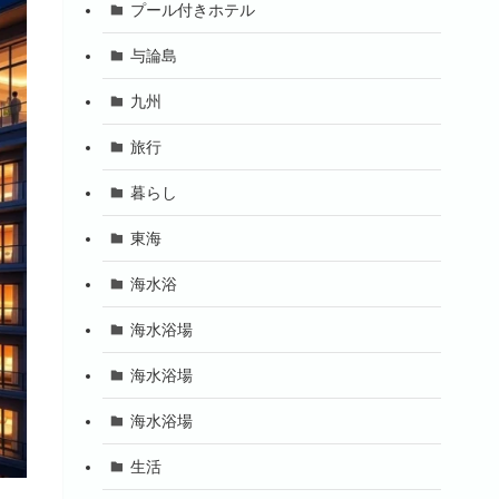
プール付きホテル
与論島
九州
旅行
暮らし
東海
海水浴
海水浴場
海水浴場
海水浴場
生活