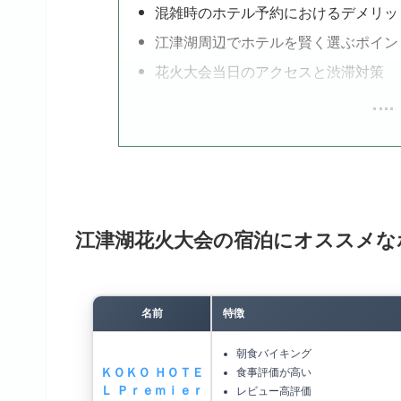
混雑時のホテル予約におけるデメリッ
江津湖周辺でホテルを賢く選ぶポイン
花火大会当日のアクセスと渋滞対策
江津湖花火大会の宿泊にオススメな
名前
特徴
朝食バイキング
ＫＯＫＯ ＨＯＴＥ
食事評価が高い
Ｌ Ｐｒｅｍｉｅｒ
レビュー高評価