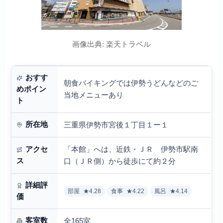
画像出典: 楽天トラベル
おすす
朝食バイキングでは伊勢うどんなどのご
めポイン
当地メニューあり
ト
所在地
三重県伊勢市宮後１丁目１ー１
「本館」へは、近鉄・ＪＲ 伊勢市駅南
アクセ
ス
口（ＪＲ側）から徒歩にて約２分
詳細評
部屋
★4.28
食事
★4.22
風呂
★4.14
価
客室数
全165室