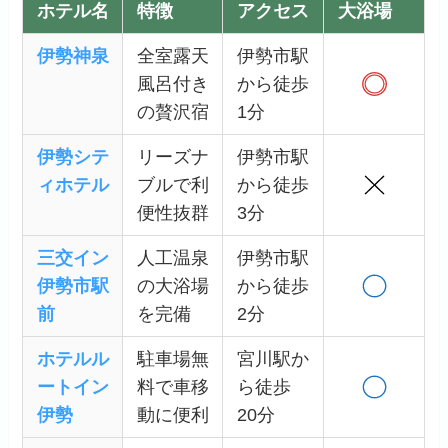
ホテル名
特徴
アクセス
大浴場
伊勢神泉
全室露天
伊勢市駅
風呂付き
から徒歩
の贅沢宿
1分
伊勢シテ
リーズナ
伊勢市駅
ィホテル
ブルで利
から徒歩
便性抜群
3分
三交イン
人工温泉
伊勢市駅
伊勢市駅
の大浴場
から徒歩
前
を完備
2分
ホテルル
駐車場無
宮川駅か
ートイン
料で車移
ら徒歩
伊勢
動に便利
20分