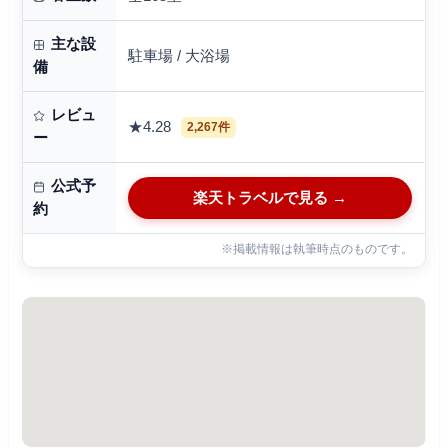
主な設
駐車場 / 大浴場
備
レビュ
★4.28
2,267件
ー
公式予
楽天トラベルで見る →
約
※掲載情報は執筆時点のものです。