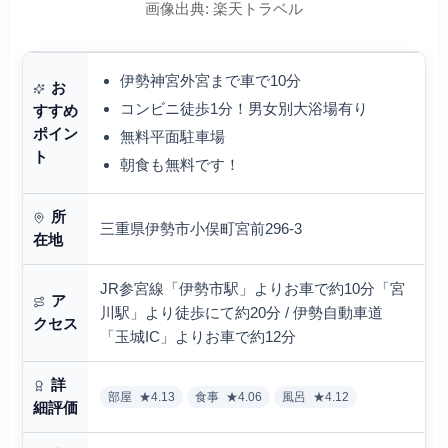
画像出典: 楽天トラベル
伊勢神宮外宮まで車で10分
お
コンビニ徒歩1分！男女別大浴場有り
すすめ
ポイン
無料平面駐車場
ト
朝食も無料です！
所
三重県伊勢市小俣町宮前296-3
在地
JR参宮線「伊勢市駅」よりお車で約10分「宮
ア
川駅」より徒歩にて約20分 / 伊勢自動車道
クセス
「玉城IC」よりお車で約12分
詳
部屋
★4.13
食事
★4.06
風呂
★4.12
細評価