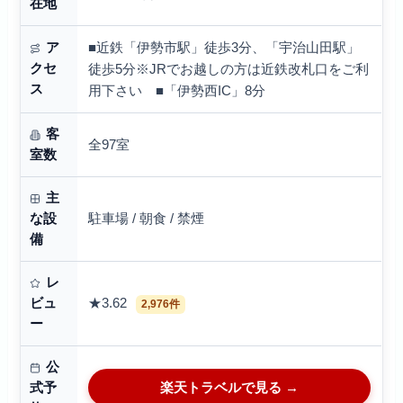
在地
■近鉄「伊勢市駅」徒歩3分、「宇治山田駅」
ア
クセ
徒歩5分※JRでお越しの方は近鉄改札口をご利
ス
用下さい ■「伊勢西IC」8分
客
全97室
室数
主
駐車場 / 朝食 / 禁煙
な設
備
レ
★3.62
ビュ
2,976件
ー
公
楽天トラベルで見る →
式予