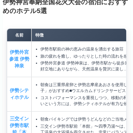
伊勢神宮奉納全国花火大会の宿泊におすす
めのホテル5選
名前
特徴
伊勢市駅前の神の恵みの温泉を湧出する旅荘
伊勢外宮
旅の疲れを癒し、ゆったりとした時の流れを感じ
参道 伊勢
伊勢外宮参道 伊勢神泉は、伊勢市駅から徒歩1分
神泉
好立地にありながら、天然温泉を贅沢に楽し…
朝食は三重県産卵と伊勢志摩産あおさを使用した
伊勢シテ
子」がおすすめ■ウエルカムドリンクサービス
ィホテル
コストパフォーマンスを重視しつつ、移動の利便
いという方には、伊勢シティホテルが有力な候…
三交イン
朝食バイキングでは伊勢うどんなどのご当地メニ
伊勢市駅
三交イン伊勢市駅前「本館」〜四季乃湯〜は、駅
前「本
工温泉の大浴場を両立させた、非常にバランス…