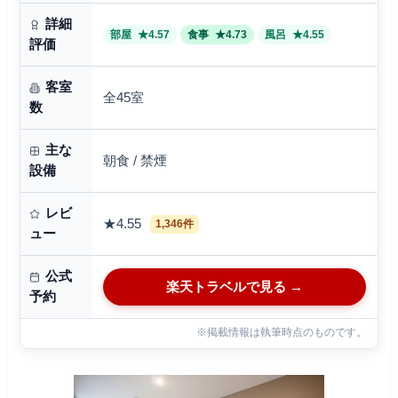
詳細
部屋
★4.57
食事
★4.73
風呂
★4.55
評価
客室
全45室
数
主な
朝食 / 禁煙
設備
レビ
★4.55
1,346件
ュー
公式
楽天トラベルで見る →
予約
※掲載情報は執筆時点のものです。