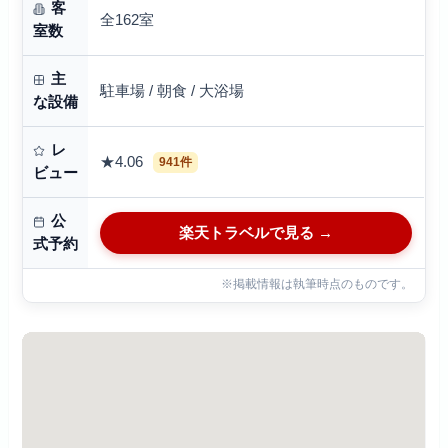
客
全162室
室数
主
駐車場 / 朝食 / 大浴場
な設備
レ
★4.06
941件
ビュー
公
楽天トラベルで見る →
式予約
※掲載情報は執筆時点のものです。