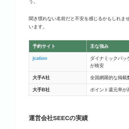
う。
聞き慣れない名前だと不安を感じるかもしれま
います。
予約サイト
主な強み
jcation
ダイナミックパッ
が格安
大手A社
全国網羅的な掲載
大手B社
ポイント還元率が
運営会社SEECの実績