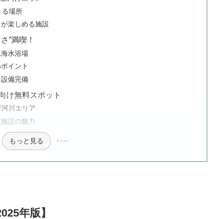
きる場所
ィが楽しめる施設
さ”満喫！
れ海水浴場
めポイント
け設備完備
向け無料スポット
市河川エリア
験施設の魅力
もっと見る
025年版】