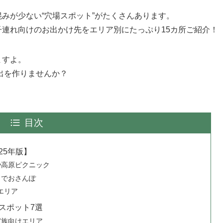
みが少ない“穴場スポット”がたくさんあります。
連れ向けのお出かけ先をエリア別にたっぷり15カ所ご紹介！
ますよ。
出を作りませんか？
目次
25年版】
や高原ピクニック
トでおさんぽ
エリア
スポット7選
家族向けエリア