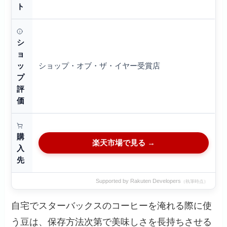
ト
シ
ョ
ショップ・オブ・ザ・イヤー受賞店
ッ
プ
評
価
購
楽天市場で見る →
入
先
Supported by Rakuten Developers
（執筆時点）
自宅でスターバックスのコーヒーを淹れる際に使
う豆は、保存方法次第で美味しさを長持ちさせる