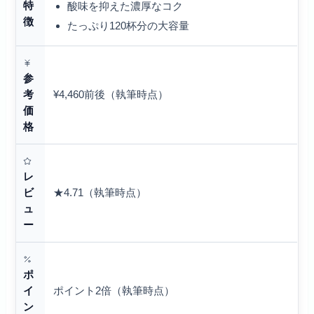
特
酸味を抑えた濃厚なコク
徴
たっぷり120杯分の大容量
参
¥4,460前後（執筆時点）
考
価
格
レ
★4.71（執筆時点）
ビ
ュ
ー
ポ
ポイント2倍（執筆時点）
イ
ン