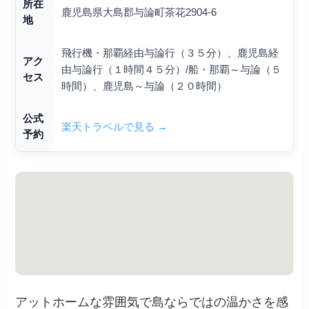
所在
鹿児島県大島郡与論町茶花2904-6
地
飛行機・那覇経由与論行（３５分）、鹿児島経
アク
由与論行（１時間４５分）/船・那覇～与論（５
セス
時間）、鹿児島～与論（２０時間）
公式
楽天トラベルで見る →
予約
アットホームな雰囲気で島ならではの温かさを感