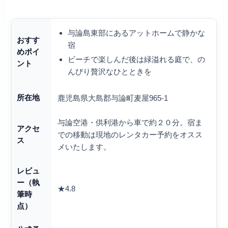
与論島東部にあるアットホームで静かな
おすす
宿
めポイ
ビーチで楽しんだ後は緑溢れる庭で、の
ント
んびり贅沢なひとときを
所在地
鹿児島県大島郡与論町麦屋965-1
与論空港・供利港から車で約２０分。宿ま
アクセ
での移動は現地のレンタカー予約をオスス
ス
メいたします。
レビュ
ー（執
★4.8
筆時
点）