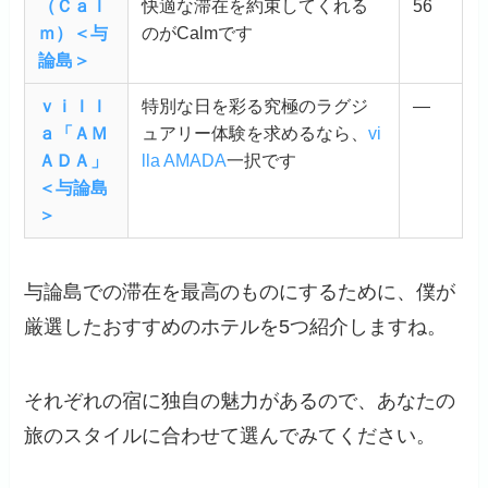
（Ｃａｌ
快適な滞在を約束してくれる
56
ｍ）＜与
のがCalmです
論島＞
ｖｉｌｌ
特別な日を彩る究極のラグジ
—
ａ「ＡＭ
ュアリー体験を求めるなら、
v
i
ＡＤＡ」
lla AMAD
A
一択です
＜与論島
＞
与論島での滞在を最高のものにするために、僕が
厳選したおすすめのホテルを5つ紹介しますね。
それぞれの宿に独自の魅力があるので、あなたの
旅のスタイルに合わせて選んでみてください。