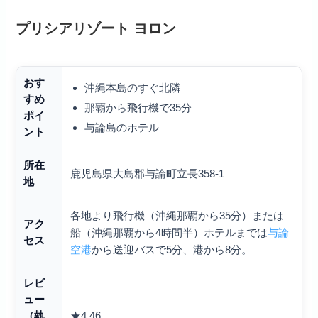
プリシアリゾート ヨロン
おす
沖縄本島のすぐ北隣
すめ
那覇から飛行機で35分
ポイ
与論島のホテル
ント
所在
鹿児島県大島郡与論町立長358-1
地
各地より飛行機（沖縄那覇から35分）または
アク
船（沖縄那覇から4時間半）ホテルまでは
与論
セス
空港
から送迎バスで5分、港から8分。
レビ
ュー
★4.46
（執